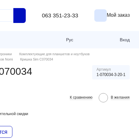
063 351-23-33
Мой заказ
Рус
Вход
троники
Комплектующие для планшетов и ноутбуков
ков Nomi
Кришка Sim C070034
070034
Артикул
1-070034-3-20-1
К сравнению
В желания
тельной скидки
тся