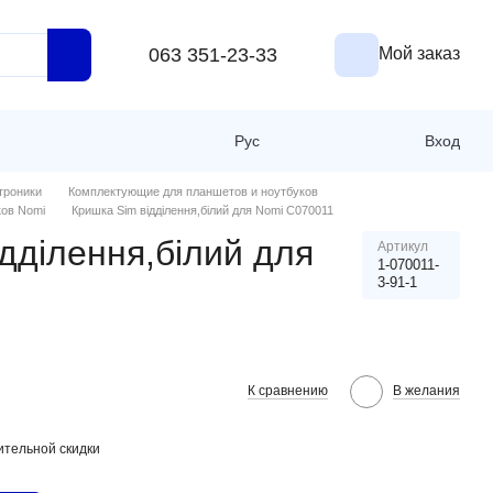
063 351-23-33
Мой заказ
Рус
Вход
троники
Комплектующие для планшетов и ноутбуков
ков Nomi
Кришка Sim відділення,білий для Nomi C070011
дділення,білий для
Артикул
1-070011-
3-91-1
К сравнению
В желания
тельной скидки