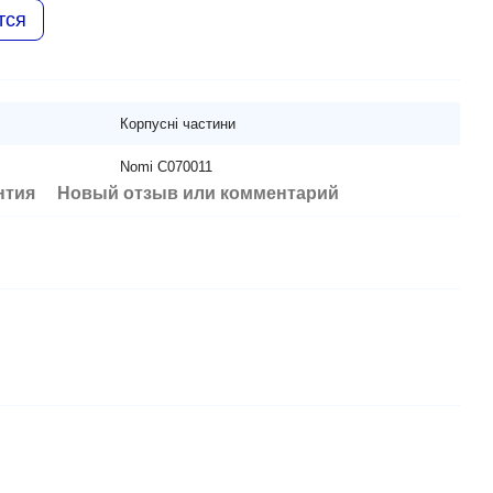
тся
Корпусні частини
Nomi C070011
нтия
Новый отзыв или комментарий