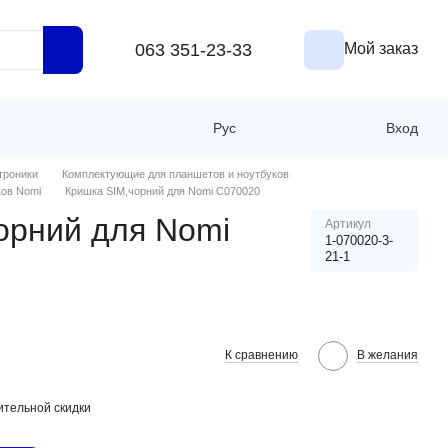
063 351-23-33
Мой заказ
Рус
Вход
троники
Комплектующие для планшетов и ноутбуков
ков Nomi
Кришка SIM,чорний для Nomi C070020
орний для Nomi
Артикул
1-070020-3-
21-1
К сравнению
В желания
тельной скидки