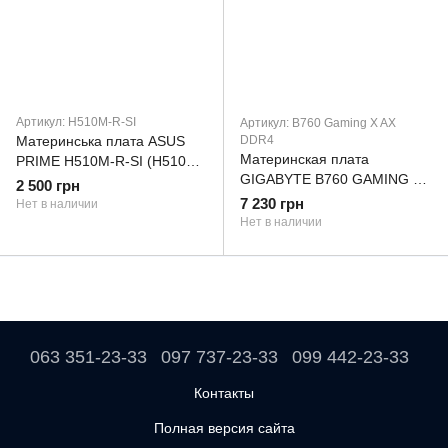
Артикул: H510M-R-SI
Артикул: B760 Gaming X AX
Материнська плата ASUS
DDR4
Материнская плата
PRIME H510M-R-SI (H510M-
GIGABYTE B760 GAMING X
R-SI)
2 500 грн
AX DDR4
7 230 грн
Нет в наличии
Нет в наличии
063 351-23-33
097 737-23-33
099 442-23-33
Контакты
Полная версия сайта