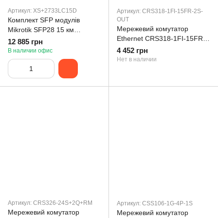
Артикул: XS+2733LC15D
Артикул: CRS318-1FI-15FR-2S-
Комплект SFP модулів
OUT
Мережевий комутатор
Mikrotik SFP28 15 км
Ethernet CRS318-1FI-15FR-
1270/1310 LC
12 885 грн
2SOUT MIKROTIK
XS+2733LC15D
4 452 грн
В наличии офис
Нет в наличии
Артикул: CRS326-24S+2Q+RM
Артикул: CSS106-1G-4P-1S
Мережевий комутатор
Мережевий комутатор