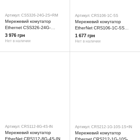
Артикул: CSS326-24G-2S+RM
Артикул: CRS106-1C-5S
Мережевий комутатор
Мережевий комутатор
Ethernet CSS326-24G-
EtherNet CRS106-1C-5S
2S+RM MIKROTIK
MIKROTIK
3 976 грн
1 677 грн
Нет в наличии
Нет в наличии
Артикул: CRS112-8G-4S-IN
Артикул: CRS212-1G-10S-1S+IN
Мережевий комутатор
Мережевий комутатор
EtherNet CRS112-8G-4S-IN
Ethernet CRS212-1G-10S-