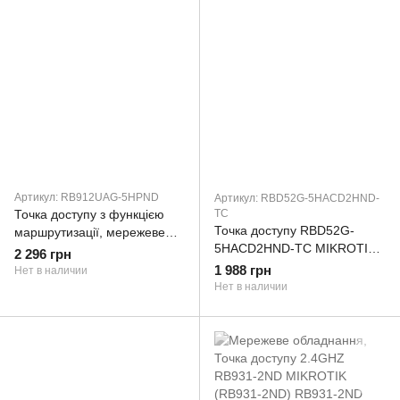
Артикул: RB912UAG-5HPND
Артикул: RBD52G-5HACD2HND-
Точка доступу з функцією
TC
Точка доступу RBD52G-
маршрутизації, мережеве
5HACD2HND-TC MIKROTIK
обладнання BOARD 1000M
2 296 грн
(RBD52G-5HACD2HND-TC)
RB912UAG-5HPND
1 988 грн
Нет в наличии
MIKROTIK
Нет в наличии