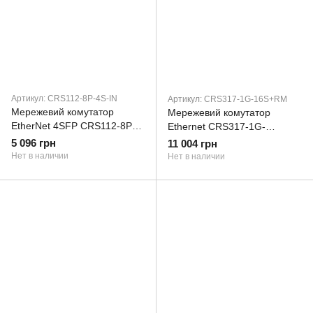
Артикул: CRS112-8P-4S-IN
Артикул: CRS317-1G-16S+RM
Мережевий комутатор
Мережевий комутатор
EtherNet 4SFP CRS112-8P-
Ethernet CRS317-1G-
4S-IN MIKROTIK
16S+RM MIKROTIK
5 096 грн
11 004 грн
Нет в наличии
Нет в наличии