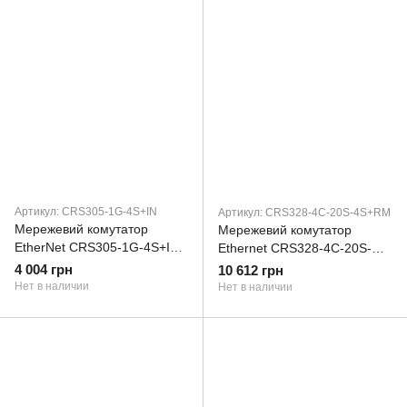
Артикул: CRS305-1G-4S+IN
Артикул: CRS328-4C-20S-4S+RM
Мережевий комутатор
Мережевий комутатор
EtherNet CRS305-1G-4S+IN
Ethernet CRS328-4C-20S-
MIKROTIK (CRS305-1G-
4S+RM MIKROTIK
4 004 грн
10 612 грн
4S+IN)
Нет в наличии
Нет в наличии