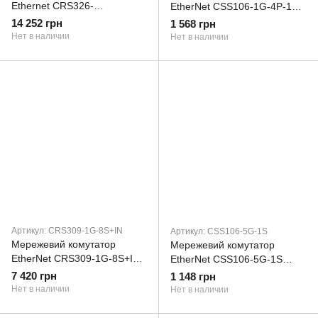
Ethernet CRS326-
EtherNet CSS106-1G-4P-1S
24S+2Q+RM MIKROTIK
MIKROTIK
14 252 грн
1 568 грн
Нет в наличии
Нет в наличии
Артикул: CRS309-1G-8S+IN
Артикул: CSS106-5G-1S
Мережевий комутатор
Мережевий комутатор
EtherNet CRS309-1G-8S+IN
EtherNet CSS106-5G-1S
MIKROTIK
MIKROTIK
7 420 грн
1 148 грн
Нет в наличии
Нет в наличии