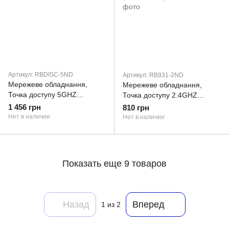
Артикул: RBDISC-5ND
Артикул: RB931-2ND
Мережеве обладнання,
Мережеве обладнання,
Точка доступу 5GHZ
Точка доступу 2.4GHZ
RBDISC-5ND MIKROTIK
RB931-2ND MIKROTIK
1 456 грн
810 грн
(RBDISC-5ND)
(RB931-2ND)
Нет в наличии
Нет в наличии
Показать еще 9 товаров
Назад
Вперед
1
из 2