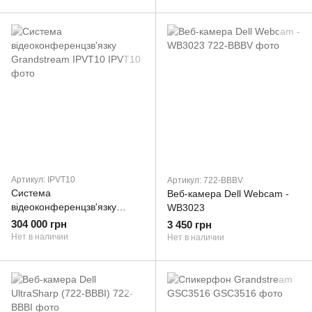
Артикул: IPVT10
Артикул: 722-BBBV
Система
Веб-камера Dell Webcam -
відеоконференцзв'язку
WB3023
Grandstream IPVT10
304 000 грн
3 450 грн
Нет в наличии
Нет в наличии