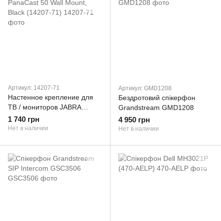
Артикул: 14207-71
Артикул: GMD1208
Настенное крепление для
Бездротовий спікерфон
ТВ / мониторов JABRA
Grandstream GMD1208
PanaCast 50 Wall Mount,
1 740 грн
4 950 грн
Black (14207-71)
Нет в наличии
Нет в наличии