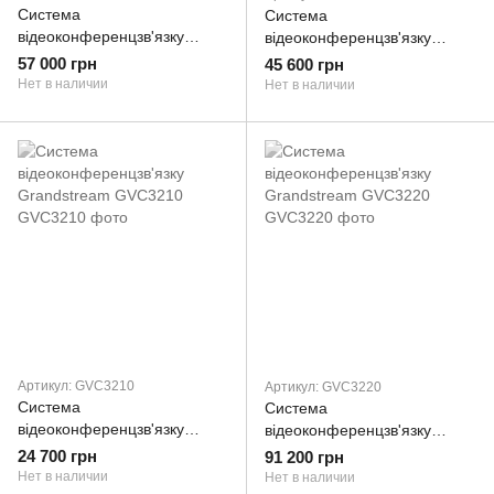
Система
Система
відеоконференцзв'язку
відеоконференцзв'язку
Grandstream GVC3200
Grandstream GVC3202
57 000 грн
45 600 грн
Нет в наличии
Нет в наличии
Артикул: GVC3210
Артикул: GVC3220
Система
Система
відеоконференцзв'язку
відеоконференцзв'язку
Grandstream GVC3210
Grandstream GVC3220
24 700 грн
91 200 грн
Нет в наличии
Нет в наличии