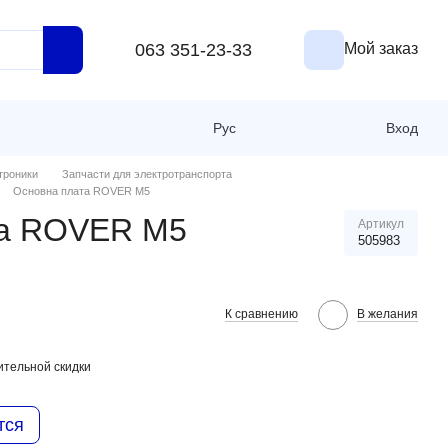
063 351-23-33
Мой заказ
Рус
Вход
троники
Запчасти для электротранспорта
Основна плата ROVER M5
та ROVER M5
Артикул
505983
К сравнению
В желания
тельной скидки
тся