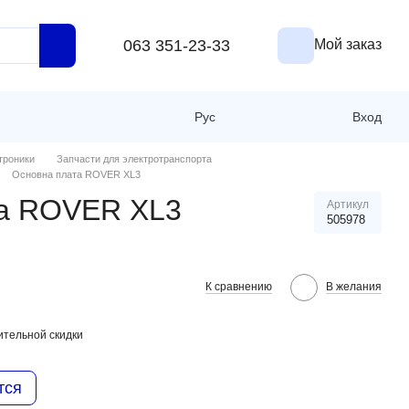
063 351-23-33
Мой заказ
Рус
Вход
троники
Запчасти для электротранспорта
Основна плата ROVER XL3
та ROVER XL3
Артикул
505978
К сравнению
В желания
тельной скидки
тся