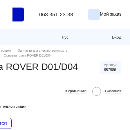
063 351-23-33
Мой заказ
Рус
Вход
троники
Запчасти для электротранспорта
Основна плата ROVER D01/D04
та ROVER D01/D04
Артикул
657986
К сравнению
В желания
тельной скидки
тся