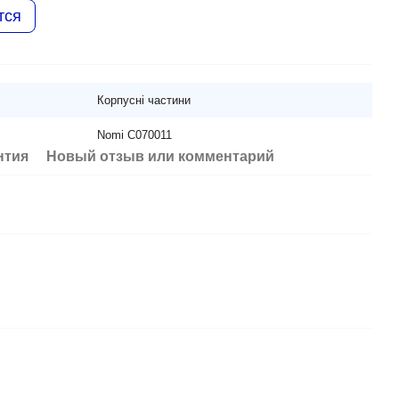
тся
Корпусні частини
Nomi C070011
нтия
Новый отзыв или комментарий