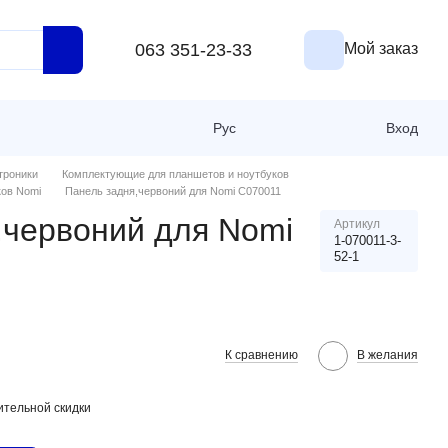
063 351-23-33
Мой заказ
Рус
Вход
троники
Комплектующие для планшетов и ноутбуков
ков Nomi
Панель задня,червоний для Nomi C070011
,червоний для Nomi
Артикул
1-070011-3-
52-1
К сравнению
В желания
тельной скидки