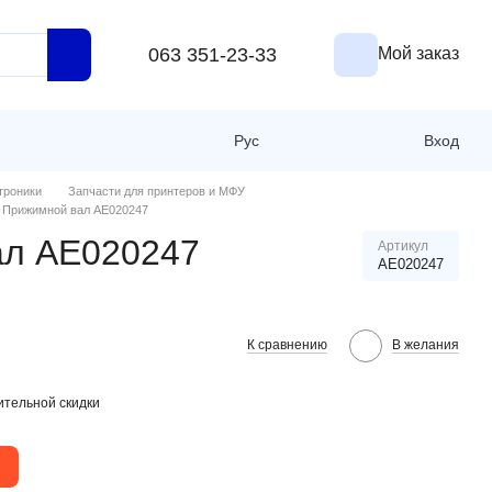
063 351-23-33
Мой заказ
Рус
Вход
троники
Запчасти для принтеров и МФУ
Прижимной вал AE020247
ал AE020247
Артикул
AE020247
К сравнению
В желания
тельной скидки