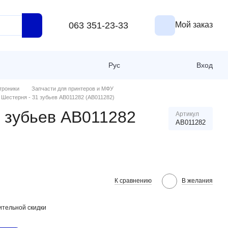
063 351-23-33
Мой заказ
Рус
Вход
троники
Запчасти для принтеров и МФУ
Шестерня - 31 зубьев AB011282 (AB011282)
1 зубьев AB011282
Артикул
AB011282
К сравнению
В желания
тельной скидки