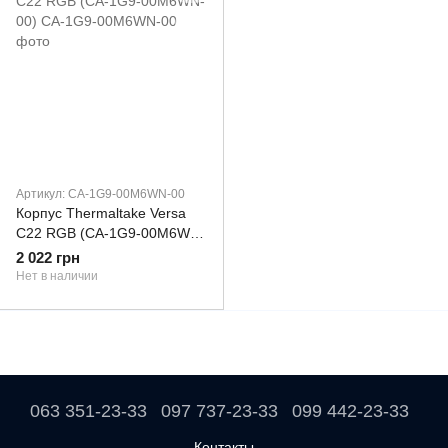
Артикул: CA-1G9-00M6WN-00
Корпус Thermaltake Versa
C22 RGB (CA-1G9-00M6WN-
00)
2 022 грн
Нет в наличии
063 351-23-33
097 737-23-33
099 442-23-33
Контакты