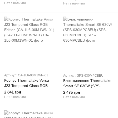
00M6WN-00)
Нет в наличии
Нет в наличии
Артикул: CA-1L6-00M1WN-01
Артикул: SPS-630MPCBEU
Корпус Thermaltake Versa
Блок живлення Thermaltake
J23 Tempered Glass RGB
Smart SE 630W (SPS-
Edition (CA-1L6-00M1WN-01)
630MPCBEU) (SPS-
2 841 грн
2 475 грн
(CA-1L6-00M1WN-01)
630MPCBEU)
Нет в наличии
Нет в наличии