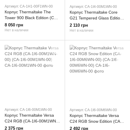
Артикул: CA-1H1-00F1WN-00
Артикул: CA-1I4-00M1WN-00
Корпус Thermaltake The
Корпус Thermaltake Core
Tower 900 Black Edition (CA-
G21 Tempered Glass Edition
1H1-00F1WN-00) (CA-1H1-
(CA-1I4-00M1WN-00) (CA-
8 050 грн
2 110 грн
00F1WN-00)
1I4-00M1WN-00)
Нет в наличии
Нет в наличии
Артикул: CA-1I6-00M1WN-00
Артикул: CA-1I6-00M6WN-00
Корпус Thermaltake Versa
Корпус Thermaltake Versa
C24 RGB (CA-1I6-00M1WN-
C24 RGB Snow Edition (CA-
00) (CA-1I6-00M1WN-00)
1I6-00M6WN-00) (CA-1I6-
2 375 грн
2 492 грн