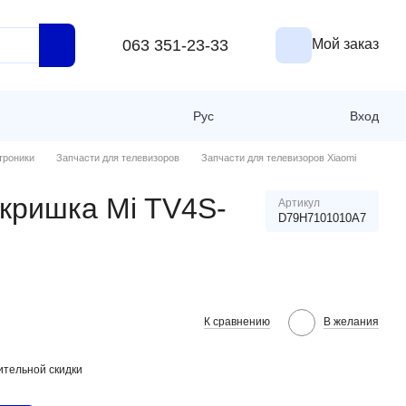
063 351-23-33
Мой заказ
Рус
Вход
троники
Запчасти для телевизоров
Запчасти для телевизоров Xiaomi
 кришка Mi TV4S-
Артикул
D79H7101010A7
К сравнению
В желания
тельной скидки