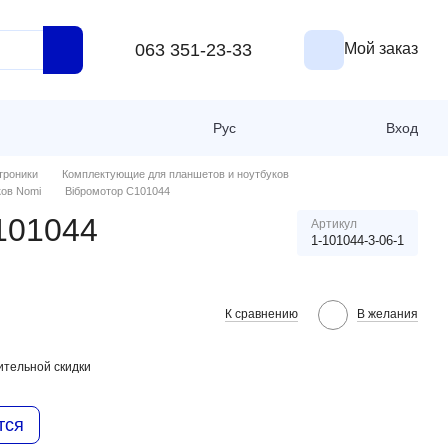
063 351-23-33
Мой заказ
Рус
Вход
троники
Комплектующие для планшетов и ноутбуков
ков Nomi
Вібромотор C101044
101044
Артикул
1-101044-3-06-1
К сравнению
В желания
тельной скидки
тся