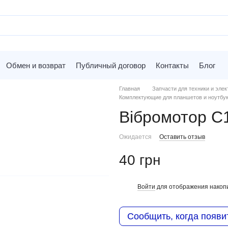
Обмен и возврат
Публичный договор
Контакты
Блог
Главная
Запчасти для техники и элек
Комплектующие для планшетов и ноутбу
Вібромотор C
Ожидается
Оставить отзыв
40 грн
Войти
для отображения накопи
%
Сообщить, когда появи