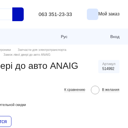
063 351-23-33
Мой заказ
Рус
Вход
троники
Запчасти для электротранспорта
Замок лівої двері до авто ANAIG
вері до авто ANAIG
Артикул
514992
К сравнению
В желания
тельной скидки
тся