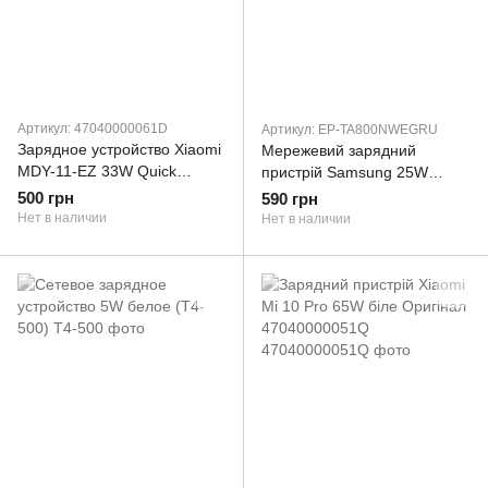
Артикул: 47040000061D
Артикул: EP-TA800NWEGRU
Зарядное устройство Xiaomi
Мережевий зарядний
MDY-11-EZ 33W Quick
пристрій Samsung 25W
Charge 3.0 белое Оригинал
PD3.0 Type-C White (EP-
500 грн
590 грн
(47040000061D)
TA800NWEGRU)
Нет в наличии
Нет в наличии