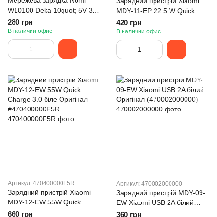
Мережева зарядка Nomi
Зарядний пристрій Xiaomi
W10100 Deka 10quot; 5V 3A
MDY-11-EP 22.5 W Quick
з шнуром, чорний Сервісний
Charge 3.0 біле Оригінал
280 грн
420 грн
оригінал (1-W10100-2-22-1)
(47040000081T)
В наличии офис
В наличии офис
Артикул: 470400000F5R
Артикул: 470002000000
Зарядний пристрій Xiaomi
Зарядний пристрій MDY-09-
MDY-12-EW 55W Quick
EW Xiaomi USB 2A білий
Charge 3.0 біле Оригінал
Оригінал (470002000000)
660 грн
360 грн