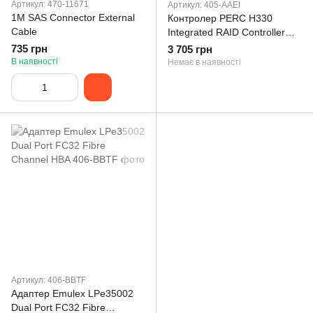
Артикул: 470-11671
Артикул: 405-AAEI
1M SAS Connector External
Контролер PERC H330
Cable
Integrated RAID Controller
12Gb/s , Mini-Type - Kit
735 грн
3 705 грн
В наявності
Немає в наявності
Артикул: 406-BBTF
Адаптер Emulex LPe35002
Dual Port FC32 Fibre