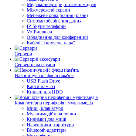
Медіаконвертери, оптичні модулі
Міжмережеві екрани
Мережеве обладнання (різне)
Системи зберігання даних
IP-Skype-телефони
VoIP-шлюзи
Обладнання для конференцій
Кабелі "скручена пара"
Сервери
Серверні аксесуари
Накопичувачі і флеш пам'ять
USB Flash Drive
Карти пам'яті
Кишені для HDD
Комп'ютерна периферія і мультимедіа
Миші, клавіатури
Мультимедійні колонки
Килимки для миші
Навушники, гарнітури
Bluetooth-адаптери
Микрофоны