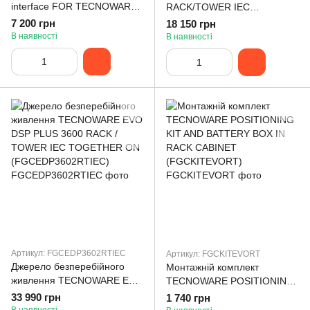
interface FOR TECNOWARE
RACK/TOWER IEC
UPS EVO DSP MM, EVO DSP
TOGETHER ON
7 200 грн
18 150 грн
PLUS MM-TM-TT, EVO DSP
В наявності
В наявності
PLUS RT (FGCNETAG7)
Артикул: FGCEDP3602RTIEC
Артикул: FGCKITEVORT
Джерело безперебійного
Монтажній комплект
живлення TECNOWARE EVO
TECNOWARE POSITIONING
DSP PLUS 3600 RACK /
KIT AND BATTERY BOX IN
33 990 грн
1 740 грн
TOWER IEC TOGETHER ON
RACK CABINET