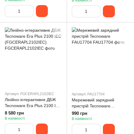
В наявності
В наявності
(FGCEDP3602RTIEC)
(FGCKITEVORT)
Артикул: FGCERAPL2102IEC
Артикул: FAU17704
Лінійно-інтерактивне ДБЖ
Мережевий зарядний
Tecnoware Era Plus 2100 IEC
пристрій Tecnoware
(FGCERAPL2102IEC)
FAU17704
8 580 грн
990 грн
В наявності
В наявності