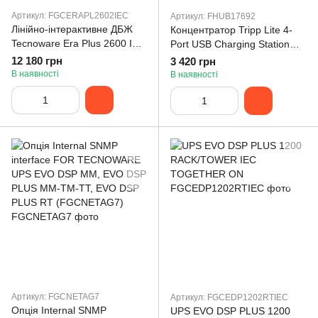
Артикул: FGCERAPL2602IEC
Артикул: FHUB17692
Лінійно-інтерактивне ДБЖ
Концентратор Tripp Lite 4-
Tecnoware Era Plus 2600 IEC
Port USB Charging Station
(FGCERAPL2602IEC)
with OTG Hub (FHUB17692)
12 180 грн
3 420 грн
В наявності
В наявності
Артикул: FGCNETAG7
Артикул: FGCEDP1202RTIEC
Опція Internal SNMP
UPS EVO DSP PLUS 1200