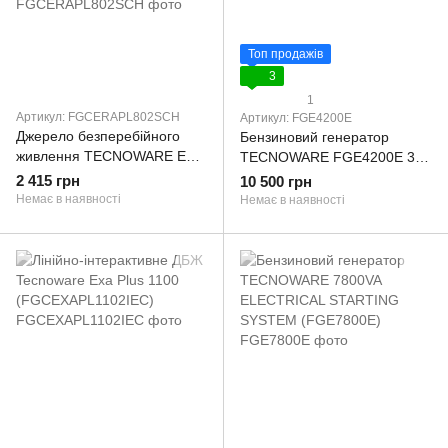
Топ продажів
3
1
Артикул: FGCERAPL802SCH
Артикул: FGE4200E
Джерело безперебійного
Бензиновий генератор
живлення TECNOWARE ERA
TECNOWARE FGE4200E 3.0-
PLUS 800 SCHUKO
2.8 кВт 4200VA ELECTRICAL
2 415 грн
10 500 грн
TOGETHER ON
STARTING SYSTEM
Немає в наявності
Немає в наявності
(FGCERAPL802SCH)