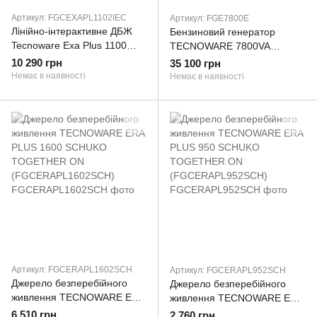
Артикул: FGCEXAPL1102IEC
Артикул: FGE7800E
Лінійно-інтерактивне ДБЖ
Бензиновий генератор
Tecnoware Exa Plus 1100
TECNOWARE 7800VA
(FGCEXAPL1102IEC)
ELECTRICAL STARTING
10 290 грн
35 100 грн
SYSTEM (FGE7800E)
Немає в наявності
Немає в наявності
Артикул: FGCERAPL1602SCH
Артикул: FGCERAPL952SCH
Джерело безперебійного
Джерело безперебійного
живлення TECNOWARE ERA
живлення TECNOWARE ERA
PLUS 1600 SCHUKO
PLUS 950 SCHUKO
6 510 грн
2 760 грн