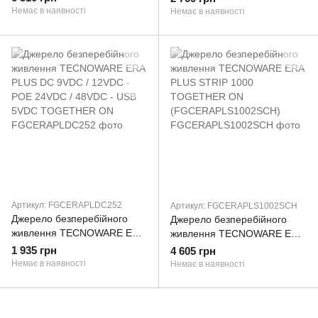
TOGETHER ON
TOGETHER ON
Немає в наявності
Немає в наявності
(FGCERAPL1602SCH)
(FGCERAPL952SCH)
Артикул: FGCERAPLDC252
Артикул: FGCERAPLS1002SCH
Джерело безперебійного
Джерело безперебійного
живлення TECNOWARE ERA
живлення TECNOWARE ERA
PLUS DC 9VDC / 12VDC -
PLUS STRIP 1000
1 935 грн
4 605 грн
POE 24VDC / 48VDC - USB
TOGETHER ON
Немає в наявності
Немає в наявності
5VDC TOGETHER ON
(FGCERAPLS1002SCH)