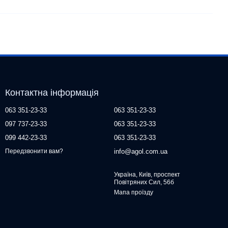
Контактна інформація
063 351-23-33
063 351-23-33
097 737-23-33
063 351-23-33
099 442-23-33
063 351-23-33
info@agol.com.ua
Передзвонити вам?
Україна, Київ, проспект
Повітряних Сил, 56б
Мапа проїзду