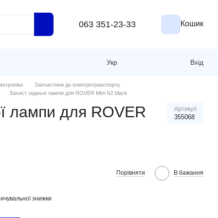
063 351-23-33
Кошик
Укр
Вхід
ектроніки
Запчастини до електротранспорту
Захист задньої лампи для ROVER Mini N2 black
ої лампи для ROVER
Артикул
355068
Порівняти
В бажання
ичувальної знижки