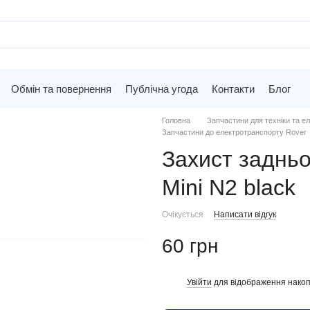
Обмін та повернення
Публічна угода
Контакти
Блог
Головна
Запчастини для техніки та ел
Запчастини до електротранспорту Rover
Захист заднь
Mini N2 black
Очікується
Написати відгук
60 грн
Увійти
для відображення накоп
%