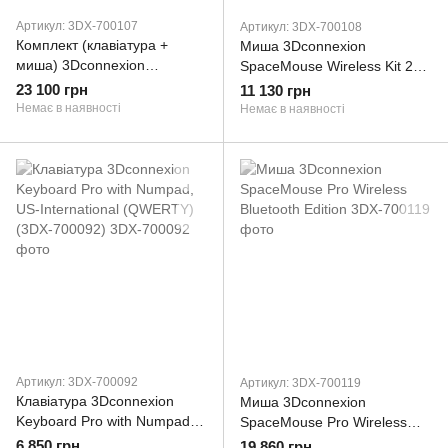
Артикул: 3DX-700107
Артикул: 3DX-700108
Комплект (клавіатура +
Миша 3Dconnexion
миша) 3Dconnexion
SpaceMouse Wireless Kit 2
SpaceMouse Enterprise Kit 2
(3DX-700084, 3DX-700108)
23 100 грн
11 130 грн
(3DX-700083, 3DX-700107)
Немає в наявності
Немає в наявності
Артикул: 3DX-700092
Артикул: 3DX-700119
Клавіатура 3Dconnexion
Миша 3Dconnexion
Keyboard Pro with Numpad,
SpaceMouse Pro Wireless
US-International (QWERTY)
Bluetooth Edition
6 850 грн
19 860 грн