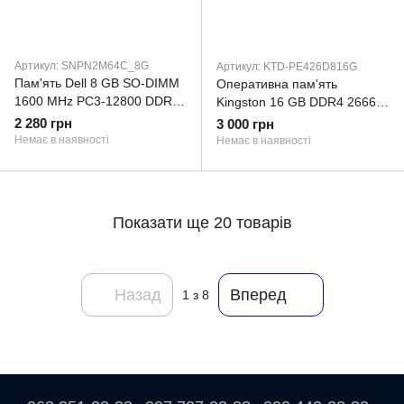
Артикул: SNPN2M64C_8G
Артикул: KTD-PE426D816G
Пам'ять Dell 8 GB SO-DIMM
Оперативна пам'ять
1600 MHz PC3-12800 DDR3L
Kingston 16 GB DDR4 2666
SDRAM Memory
MHz (KTD-PE426D8/16G)
2 280 грн
3 000 грн
(SNPN2M64C/8G)
(KTD-PE426D816G)
Немає в наявності
Немає в наявності
(SNPN2M64C_8G)
Показати ще 20 товарів
Назад
Вперед
1
з 8