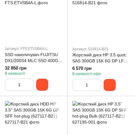
Артикул: FTS:ETVSB4A-L
Артикул: 516814-B21
SSD накопичувач FUJITSU
Жорсткий диск HP 3.5 quot;
DX1/200S4 MLC SSD 400GB
SAS 300GB 15K 6G DP LFF
DWPD10 3.5x1
hot-plug (516814-B21)
32 850 грн
6 570 грн
В наявності
В наявності офіс