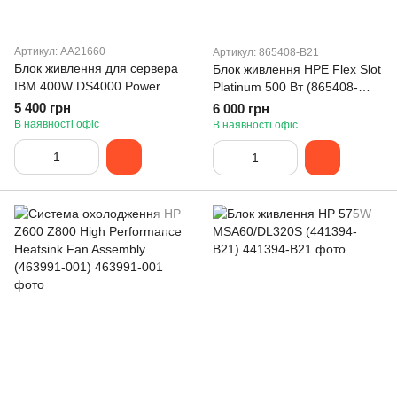
Артикул: AA21660
Артикул: 865408-B21
Блок живлення для сервера
Блок живлення HPE Flex Slot
IBM 400W DS4000 Power
Platinum 500 Вт (865408-
Supply Unit (AA21660)
B21)
5 400 грн
6 000 грн
В наявності офіс
В наявності офіс