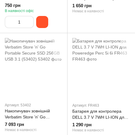
(727695-001)
750 грн
1 650 грн
В наявності офіс
Немає в наявності
Артикул: 53402
Артикул: FR463
Накопичувач зовнішній
Батарея для контролера
Verbatim Store 'n' Go
DELL 3.7 V 7WH LI-ION для
Portable Secure SSD 256GB
Poweredge Perc 5i 6i FR463
7 093 грн
1 290 грн
USB 3.1 (53402)
Немає в наявності
Немає в наявності