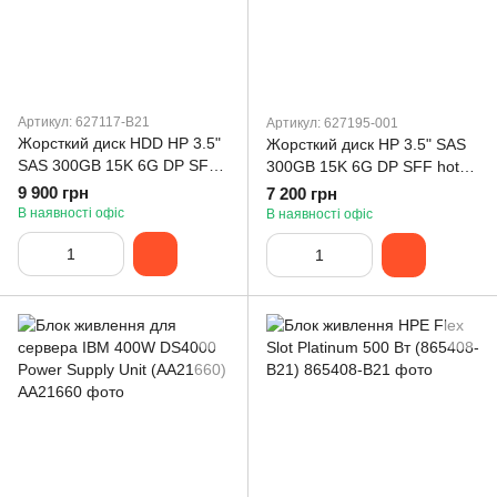
Артикул: 627117-B21
Артикул: 627195-001
Жорсткий диск HDD HP 3.5"
Жорсткий диск HP 3.5" SAS
SAS 300GB 15K 6G DP SFF
300GB 15K 6G DP SFF hot-
hot-plug (627117-B21)
plug Bulk (627117-B21)
9 900 грн
7 200 грн
В наявності офіс
В наявності офіс