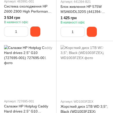
Артикул: 463991-001
Артикул: 441394-B21
Система охолодження HP
Блок живлення HP 575W
Z600 Z800 High Performance
MSA60/DL320S (441394-
Heatsink Fan Assembly
B21)
3 534 грн
1 425 грн
(463991-001)
В наявності офіс
В наявності офіс
Артикул: 727695-001
Артикул: WD1003FZEX
Салазки HP Hotplug Caddy
Жорсткий диск 1TB WD 3,5";
Hard drives 2.5" G10
Black (WD1003FZEX)