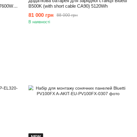
Додаткова батарея для зарядної станції Bluetti
 7600W
B500K (with short cable CA90) 5120Wh
81 000 грн
88 000 грн
В наявності
NEW