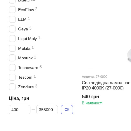
Bluetti
2
EcoFlow
1
ELM
3
Geya
1
Liqui Moly
1
Makita
1
Mosunx
5
Tecnoware
1
Артикул: 27-0000
Tescom
Світлодіодна лампа на
3
Zendure
IP20 4000K (27-0000)
540 грн
Ціна, грн
В наявності
Від Ціна, грн
До Ціна, грн
ОК