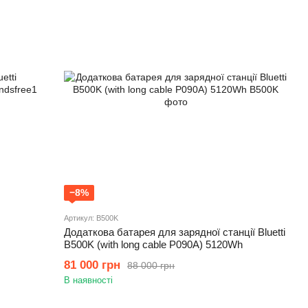
−8%
Артикул: B500K
Додаткова батарея для зарядної станції Bluetti
B500K (with long cable P090A) 5120Wh
81 000 грн
88 000 грн
В наявності