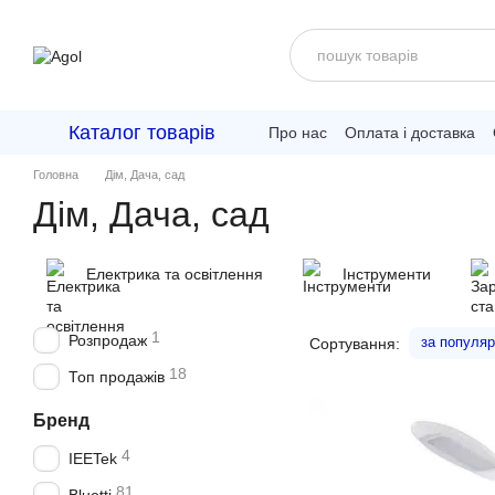
Перейти до основного контенту
Каталог товарів
Про нас
Оплата і доставка
Головна
Дім, Дача, сад
Дім, Дача, сад
Електрика та освітлення
Інструменти
1
Розпродаж
за популяр
Сортування:
18
Топ продажів
Бренд
4
IEETek
81