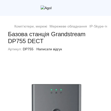
Комп'ютери, мережі
Мережеве обладнання
IP-Skype-те
Базова станція Grandstream
DP755 DECT
Артикул:
DP755
Написати відгук