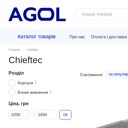
Перейти до основного контенту
Каталог товарів
Про нас
Оплата і доставка
Головна
Chieftec
Chieftec
Розділ
за популяр
Сортування:
1
Корпуси
1
Блоки живлення
Ціна, грн
Від Ціна, грн
До Ціна, грн
ОК