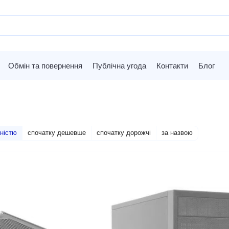
Обмін та повернення
Публічна угода
Контакти
Блог
ністю
спочатку дешевше
спочатку дорожчі
за назвою