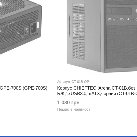
Артикул: CT-01B-OP
c GPE-700S (GPE-700S)
Корпус CHIEFTEC iArena CT-01B,без
БЖ,1xUSB3.0,mATX,чорний (CT-01B-
1 030 грн
Немає в наявності