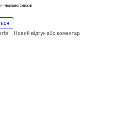
ичувальної знижки
ться
нтія
Новий відгук або коментар