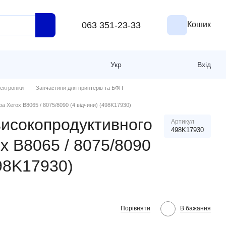
063 351-23-33
Кошик
Укр
Вхід
ектроніки
Запчастини для принтерів та БФП
а Xerox B8065 / 8075/8090 (4 відчини) (498K17930)
високопродуктивного
Артикул
498K17930
x B8065 / 8075/8090
498K17930)
Порівняти
В бажання