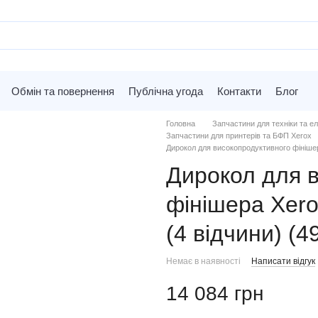
Обмін та повернення
Публічна угода
Контакти
Блог
Головна
Запчастини для техніки та ел
Запчастини для принтерів та БФП Xerox
Дирокол для високопродуктивного фінішер
Дирокол для 
фінішера Xero
(4 відчини) (
Немає в наявності
Написати відгук
14 084 грн