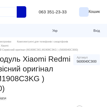
063 351-23-33
Кошик
Укр
Вхід
ектроніки
Комплектуючі для телефонів і смартфонів
 Xiaomi
ий Сервісний оригінал (M1908C3IG,M1908C3KG ) (5600040C3I00)
одуль Xiaomi Redmi
Артикул
5600040C3I00
існий оригінал
M1908C3KG )
0)
відгук