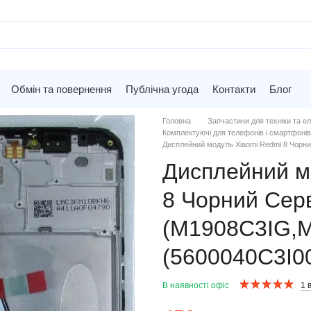
Обмін та повернення
Публічна угода
Контакти
Блог
Головна
Запчастини для техніки та ел
Комплектуючі для телефонів і смартфонів
Дисплейний модуль Xiaomi Redmi 8 Чорн
Дисплейний м
8 Чорний Серв
(M1908C3IG,
(5600040C3I0
В наявності офіс
1 