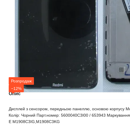
Розпродаж
−12%
Опис
Дисплей з сенсором, передньою панеллю, основою корпусу Мод
Колір: Чорний Парт.номер: 5600040C3I00 / 653943 Маркуванн
E M1908C3IG,M1908C3KG