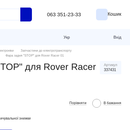
063 351-23-33
Кошик
Укр
Вхід
ектроніки
Запчастини до електротранспорту
Фара задня "STOP" для Rover Racer 01
STOP" для Rover Racer
Артикул
337431
Порівняти
В бажання
ичувальної знижки