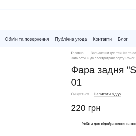
Обмін та повернення
Публічна угода
Контакти
Блог
Головна
Запчастини для техніки та ел
Запчастини до електротранспорту Rover
Фара задня "
01
Очікується
Написати відгук
220 грн
Увійти
для відображення накоп
%