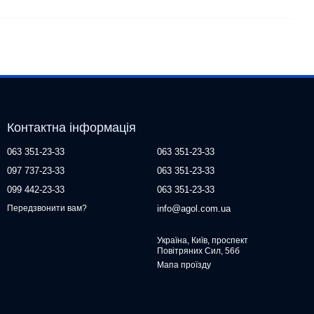
Контактна інформація
063 351-23-33
063 351-23-33
097 737-23-33
063 351-23-33
099 442-23-33
063 351-23-33
info@agol.com.ua
Передзвонити вам?
Україна, Київ, проспект
Повітряних Сил, 56б
Мапа проїзду