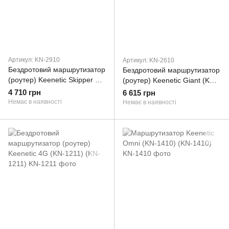
Артикул: KN-2910
Артикул: KN-2610
Бездротовий маршрутизатор
Бездротовий маршрутизатор
(роутер) Keenetic Skipper 4G
(роутер) Keenetic Giant (KN-
(KN-2910)
2610) (KN-2610)
4 710 грн
6 615 грн
Немає в наявності
Немає в наявності