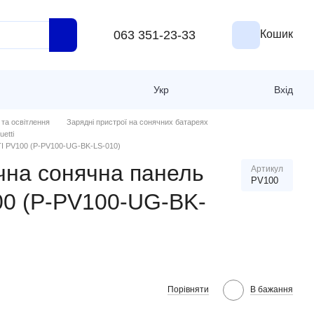
063 351-23-33
Кошик
Укр
Вхід
 та освітлення
Зарядні пристрої на сонячних батареях
etti
I PV100 (P-PV100-UG-BK-LS-010)
чна сонячна панель
Артикул
PV100
0 (P-PV100-UG-BK-
Порівняти
В бажання