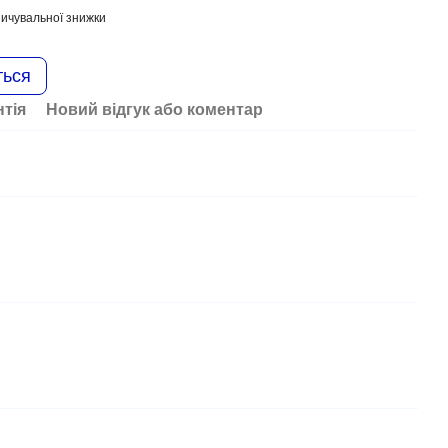
ичувальної знижки
ться
нтія
Новий відгук або коментар