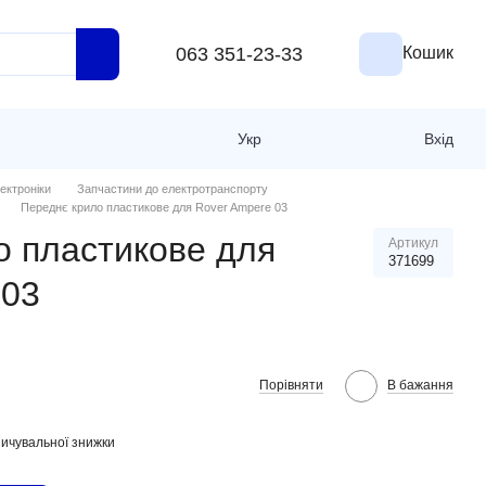
063 351-23-33
Кошик
Укр
Вхід
ектроніки
Запчастини до електротранспорту
Переднє крило пластикове для Rover Ampere 03
о пластикове для
Артикул
371699
 03
Порівняти
В бажання
ичувальної знижки