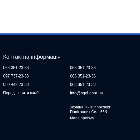
Контактна інформація
063 351-23-33
063 351-23-33
097 737-23-33
063 351-23-33
099 442-23-33
063 351-23-33
info@agol.com.ua
Передзвонити вам?
Україна, Київ, проспект
Повітряних Сил, 56б
Мапа проїзду