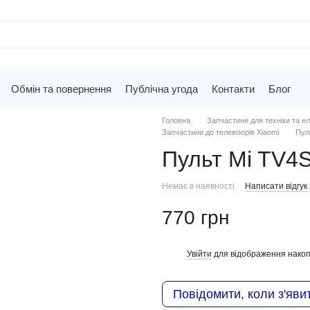
Обмін та повернення
Публічна угода
Контакти
Блог
Головна
Запчастини для техніки та ел
Запчастини до телевізорів Xiaomi
Пул
Пульт Mi TV4S
Немає в наявності
Написати відгук
770 грн
Увійти
для відображення накоп
%
Повідомити, коли з'яви