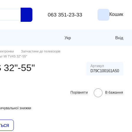
063 351-23-33
Кошик
Укр
Вхід
ектроніки
Запчастини до телевізорів
ьт Mi TV4S 32"-55"
 32"-55"
Артикул
D79C100161A50
Порівняти
В бажання
ичувальної знижки
ться