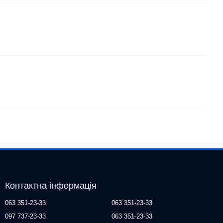
Контактна інформація
063 351-23-33
063 351-23-33
097 737-23-33
063 351-23-33