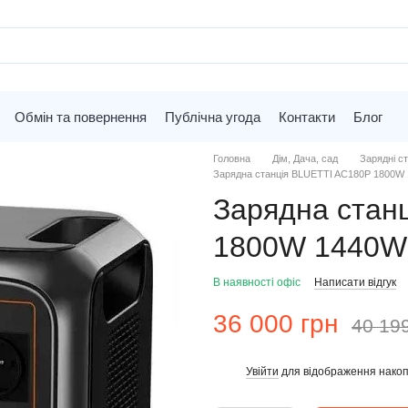
Обмін та повернення
Публічна угода
Контакти
Блог
Головна
Дім, Дача, сад
Зарядні ст
Зарядна станція BLUETTI AC180P 1800W
Зарядна стан
1800W 1440W
В наявності офіс
Написати відгук
36 000 грн
40 19
Увійти
для відображення накоп
%