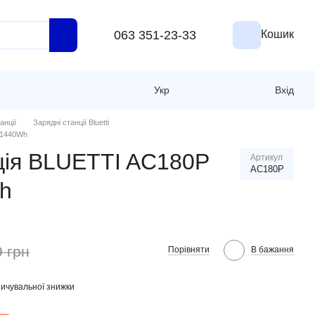
063 351-23-33
Кошик
Укр
Вхід
анції
Зарядні станції Bluetti
 1440Wh
ція BLUETTI AC180P
Артикул
AC180P
h
9 грн
Порівняти
В бажання
ичувальної знижки