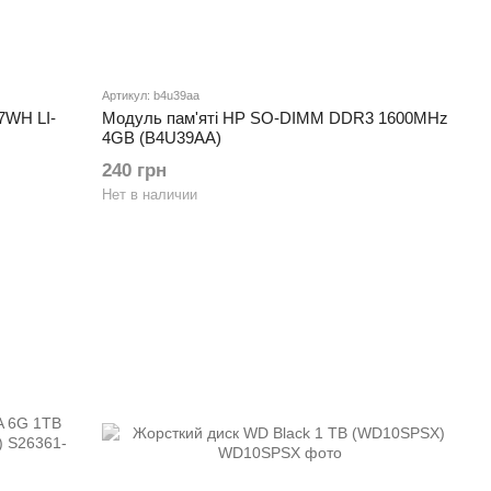
Артикул: b4u39aa
7WH LI-
Модуль пам'яті HP SO-DIMM DDR3 1600MHz
4GB (B4U39AA)
240 грн
Нет в наличии