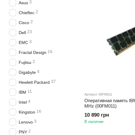
3
Asus
2
Chieftec
2
Cisco
23
Dell
3
EMC
16
Fractal Design
2
Fujitsu
4
Gigabyte
37
Hewlett Packard
11
IBM
Артикул: 00FM011
Оперативная память IB
4
Intel
MHz (00FM011)
16
Kingston
10 890 грн
3
В наличии
Lenovo
2
PNY