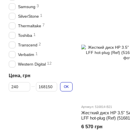
3
Samsung
1
SilverStone
7
Thermaltake
1
Toshiba
2
Transcend
1
Verbatim
12
Western Digital
Цена, грн
От Цена, грн
До Цена, грн
OK
Артикул: 516814-B21
Жесткий диск HP 3.5" 
LFF hot-plug (Ref) (5168
6 570 грн