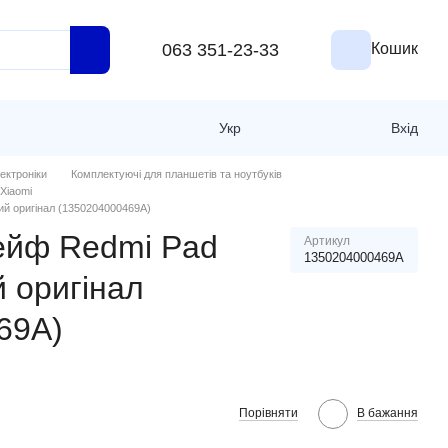
063 351-23-33
Кошик
Укр
Вхід
ектроніки
Комплектуючі для планшетів та ноутбуків
Xiaomi
й оригінал (1350204000469A)
ейф Redmi Pad
Артикул
1350204000469A
й оригінал
69A)
Порівняти
В бажання