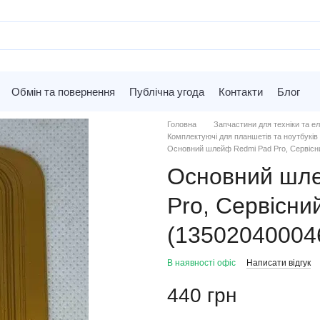
Обмін та повернення
Публічна угода
Контакти
Блог
Головна
Запчастини для техніки та ел
Комплектуючі для планшетів та ноутбуків 
Основний шлейф Redmi Pad Pro, Сервісни
Основний шл
Pro, Сервісни
(13502040004
В наявності офіс
Написати відгук
440 грн