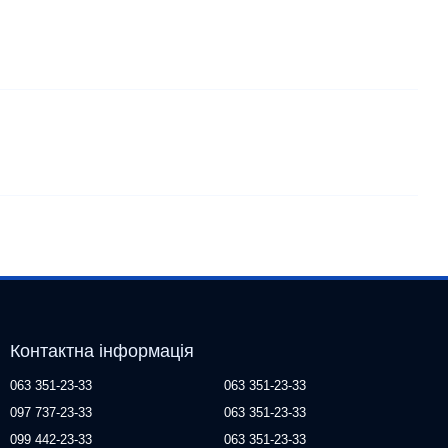
Контактна інформація
063 351-23-33
063 351-23-33
097 737-23-33
063 351-23-33
099 442-23-33
063 351-23-33