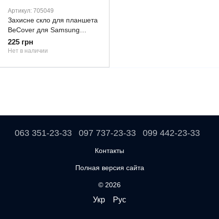
Артикул: 705049
Захисне скло для планшета
BeCover для Samsung
Galaxy Tab S6 Lite 10.4
225 грн
P610/P613/P615/P619
Нет в наличии
(705049)
063 351-23-33
097 737-23-33
099 442-23-33
Контакты
Полная версия сайта
© 2026
Укр
Рус