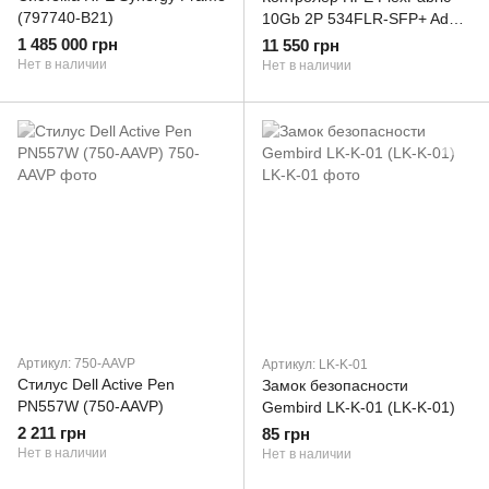
(797740-B21)
10Gb 2P 534FLR-SFP+ Adptr
(700751-B21)
1 485 000 грн
11 550 грн
Нет в наличии
Нет в наличии
Артикул: 750-AAVP
Артикул: LK-K-01
Стилус Dell Active Pen
Замок безопасности
PN557W (750-AAVP)
Gembird LK-K-01 (LK-K-01)
2 211 грн
85 грн
Нет в наличии
Нет в наличии