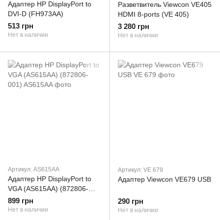
Адаптер HP DisplayPort to
Разветвитель Viewcon VE405
DVI-D (FH973AA)
HDMI 8-ports (VE 405)
513 грн
3 280 грн
Нет в наличии
Нет в наличии
Артикул: AS615AA
Артикул: VE 679
Адаптер HP DisplayPort to
Адаптер Viewcon VE679 USB
VGA (AS615AA) (872806-
001)
899 грн
290 грн
Нет в наличии
Нет в наличии