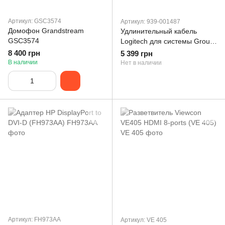
Артикул: GSC3574
Артикул: 939-001487
Домофон Grandstream
Удлинительный кабель
GSC3574
Logitech для системы Group
10m (939-001487)
8 400 грн
5 399 грн
В наличии
Нет в наличии
Артикул: FH973AA
Артикул: VE 405