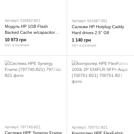
Артикул: 534562-B21
Артикул: 651687-001
Модуль HP 1GB Flash
Салазки HP Hotplug Caddy
Backed Cache w/capacitor
Hard drives 2.5" G8
(534562-B21) (534562-B21)
10 973 грн
1 140 грн
Нет в наличии
Нет в наличии
Артикул: 797740-B21
Артикул: 700751-B21
Система HPE Synergy Frame
Контролер HPE FlexFabric