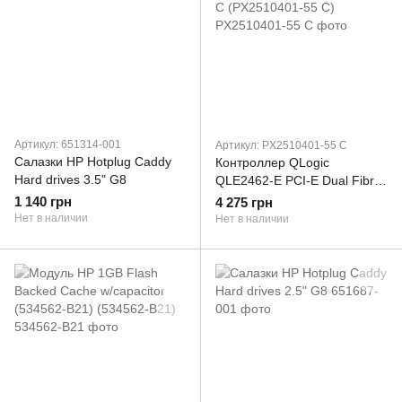
Артикул: 651314-001
Артикул: PX2510401-55 C
Салазки HP Hotplug Caddy
Контроллер QLogic
Hard drives 3.5" G8
QLE2462-E PCI-E Dual Fibre
Channel HBA PX2510401-55
1 140 грн
4 275 грн
C (PX2510401-55 C)
Нет в наличии
Нет в наличии