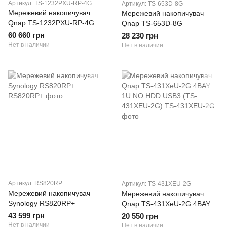
Артикул: TS-1232PXU-RP-4G
Артикул: TS-653D-8G
Мережевий накопичувач
Мережевий накопичувач
Qnap TS-1232PXU-RP-4G
Qnap TS-653D-8G
60 660 грн
28 230 грн
Нет в наличии
Нет в наличии
Артикул: RS820RP+
Артикул: TS-431XEU-2G
Мережевий накопичувач
Мережевий накопичувач
Synology RS820RP+
Qnap TS-431XeU-2G 4BAY
1U NO HDD USB3 (TS-
43 599 грн
20 550 грн
431XEU-2G)
Нет в наличии
Нет в наличии