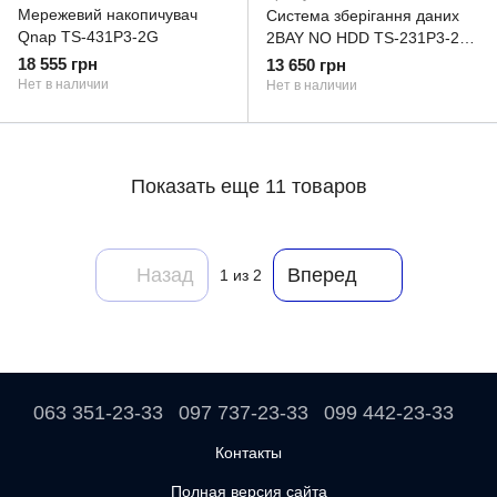
Мережевий накопичувач
Система зберігання даних
Qnap TS-431P3-2G
2BAY NO HDD TS-231P3-2G
QNAP (TS-231P3-2G)
18 555 грн
13 650 грн
Нет в наличии
Нет в наличии
Показать еще 11 товаров
Назад
Вперед
1
из 2
063 351-23-33
097 737-23-33
099 442-23-33
Контакты
Полная версия сайта